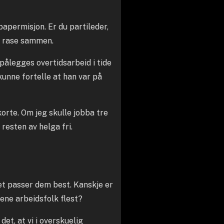
ppapermisjon. Er du partileder,
 å rase sammen.
 pålegges overtidsarbeid i tide
unne fortelle at han var på
 korte. Om jeg skulle jobba tre
 resten av helga fri.
et passer dem best. Kanskje er
jene arbeidsfolk flest?
et, at vi i overskuelig