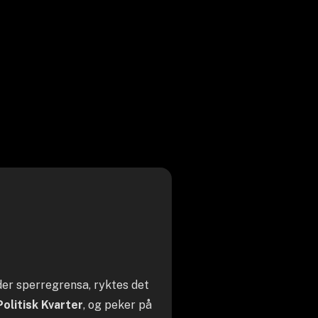
nder sperregrensa, ryktes det
Politisk Kvarter
, og peker på