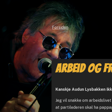
Forsiden
Arbeid og fr
Kanskje Audun Lysbakken ik
Jeg vil snakke om arbeidslivet
at partilederen skal ha papp