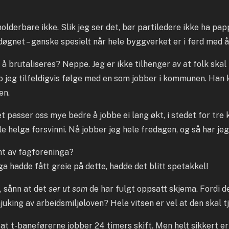
 holderbare ikke. Slik jeg ser det, bør partiledere ikke ha pa
i døgnet – ganske spesielt når hele byggverket er i ferd med
 å brutaliseres? Neppe. Jeg er ikke tilhenger av at folk skal
o jeg tilfeldigvis følge med en som jobber i kommunen. Han k
en.
det passer oss mye bedre å jobbe ei lang økt, i stedet for tre
e helga forsvinni. Nå jobber jeg hele fredagen, og så har jeg
nt av fagforeninga?
ga hadde fått greie på dette, hadde det blitt spetakkel!
, sånn at det
ser ut som
de har fulgt oppsatt skjema. Fordi d
uking av arbeidsmiljøloven? Hele vitsen er vel at den skal t
at t-baneførerne jobber 24 timers skift. Men helt sikkert er d