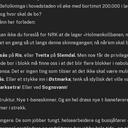
Befolkninga i hovedstaden vil øke med bortimot 200.000 i lø
 og hvor skal de bo?
ånn her forleden:
 kan ikke du foreslå for NRK at de lager «Holmenkollbanen, m
et en gang så ut langs denne skinnegangen; nå når’em skal 
sås
på
Ris
, eller
Tveita
på
Slemdal
. Men noe får de privileg
ede bor i blokk må finne oss i at det blir flere blokker i nabo
nsa. Det er ingen ting som tilsier at det ikke skal være mul
ås
. Eller et stykke inn i
Østmarka
; tenk så idyllisk det ville 
arksetra
! Eller ved
Sognsvann
!
struktur. Nye t-baneskinner. Og en hel drøss nye t-banefører
mer i strekk.
ungere. De som jobber tungt, helsearbeidere og bussjåfører –