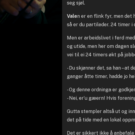
seg sjøl.
Vale
n er en flink fyr, men det
så er du partileder. 24 timer 
Men er arbeidslivet i ferd med
og utide, men her om dagen sl
vei til ei 24 timers økt på jobb
- Du skjønner det, sa han – at 
ganger åtte timer, hadde jo hel
- Og denne ordninga er godkje
- Nei, er’u gæern! Hvis forenin
Gutta stempler altså ut og inn
det på tide med en lokal oppmj
Det er sikkert ikke å anbefale 