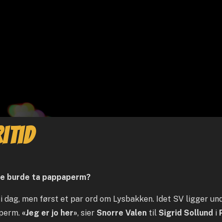
itid
ke burde ta pappaperm?
 i dag, men først et par ord om Lysbakken. Idet SV ligger u
aperm.
«Jeg er jo her»
, sier
Snorre Valen
til
Sigrid Sollund
i