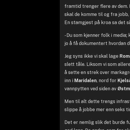
framtid trenger flere av dem. 
skal de komme til og fra jobb,
En stamgjest på kroa sa det s
- Du som kjenner folk i media;
jo å få dokumentert hvordan d
Jeg syns ikke vi skal lage
Rom
slett tåle. Liksom vi som aller
å sette en strek over markagre
inn i
Maridalen
, nord for
Kjels
vannpytten ved siden av
Østm
Men til alt dette trengs infra
slippe å jobbe mer enn seks ti
Det er nemlig slik det burde f