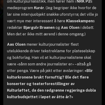
om kulturjournalistikk, men hører ham i
NRK P2
s
medieprogram
Kurér
. (Jeg begriper ikke hvorfor de
lar sine intervjuobjekt snakke uforstyrra; det ville jo
vært mye mer interessant å høre
Klassekampen
s
redaktør
Bjørgulv Braanen
og
Aas Olsen
i
debatt
.
Men det er ikke mitt ærend i denne omgang.)
Aas Olsen
mener kulturjournalister flest
utelukkende driver tekstreklame for plateselskap
og bokforlag. Han vil at kulturjournalistene skal
være «sånn som andre journalister er» – altså gå
etter penga. Være på jakt etter avsløringer:
«Blir
kulturkronene brukt fornuftig? Ble det flere
konserter og teaterforestillinger av
Kulturløftet, da den rødgrønne regjeringa dobla
kulturbudsjettet i løpet av åtte år?»