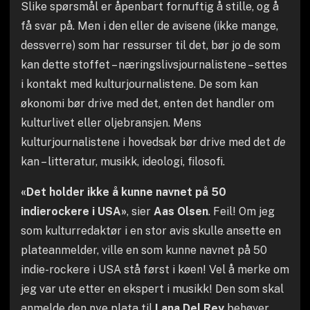
Slike spørsmål er åpenbart fornuftig å stille, og å
få svar på. Men i den eller de avisene (ikke mange,
dessverre) som har ressurser til det, bør jo de som
kan dette stoffet – næringslivsjournalistene – settes
i kontakt med kulturjournalistene. De som kan
økonomi bør drive med det, enten det handler om
kulturlivet eller oljebransjen. Mens
kulturjournalistene i hovedsak bør drive med det
de
kan – litteratur, musikk, ideologi, filosofi.
«Det holder ikke å kunne navnet på 50
indierockere i USA»
, sier
Aas Olsen
. Feil! Om jeg
som kulturredaktør i en stor avis skulle ansette en
plateanmelder, ville en som kunne navnet på 50
indie-rockere i USA stå først i køen! Vel å merke om
jeg var ute etter en ekspert i musikk! Den som skal
anmelde den nye plata til
Lana Del Rey
behøver